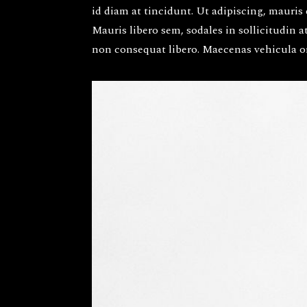
id diam at tincidunt. Ut adipiscing, mauris 
Mauris libero sem, sodales in sollicitudin a
non consequat libero. Maecenas vehicula orci